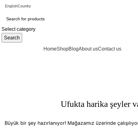
English
Country
ADD ANYTHING HERE OR JUST REMOVE IT…
Select category
Search
Browse Categories
Home
Shop
Blog
About us
Contact us
Ufukta harika şeyler v
Büyük bir şey hazırlanıyor! Mağazamız üzerinde çalışılıy