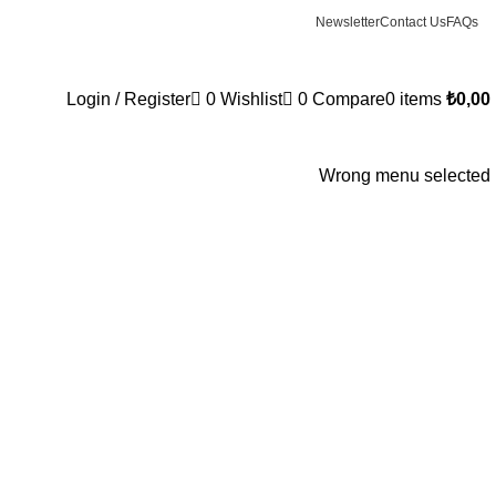
Newsletter
Contact Us
FAQs
Login / Register
0
Wishlist
0
Compare
0
items
₺
0,00
Wrong menu selected